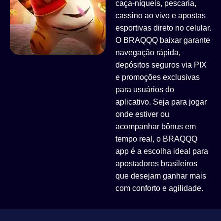
caça-níqueis, pescaria,
cassino ao vivo e apostas
esportivas direto no celular.
O BRAQQQ baixar garante
navegação rápida,
depósitos seguros via PIX
e promoções exclusivas
para usuários do
aplicativo. Seja para jogar
onde estiver ou
acompanhar bônus em
tempo real, o BRAQQQ
app é a escolha ideal para
apostadores brasileiros
que desejam ganhar mais
com conforto e agilidade.