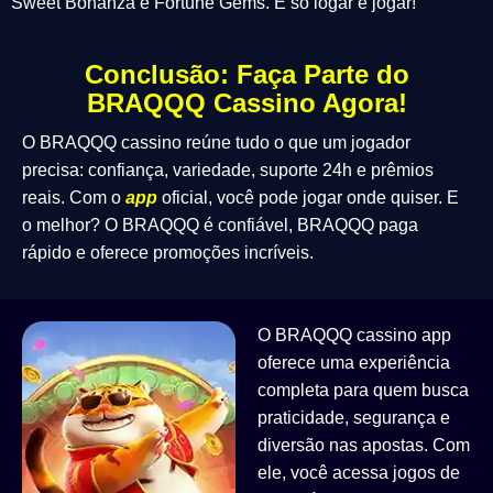
Sweet Bonanza e Fortune Gems. É só logar e jogar!
Conclusão: Faça Parte do
BRAQQQ Cassino Agora!
O BRAQQQ cassino reúne tudo o que um jogador
precisa: confiança, variedade, suporte 24h e prêmios
reais. Com o
app
oficial, você pode jogar onde quiser. E
o melhor? O BRAQQQ é confiável, BRAQQQ paga
rápido e oferece promoções incríveis.
O BRAQQQ cassino app
oferece uma experiência
completa para quem busca
praticidade, segurança e
diversão nas apostas. Com
ele, você acessa jogos de