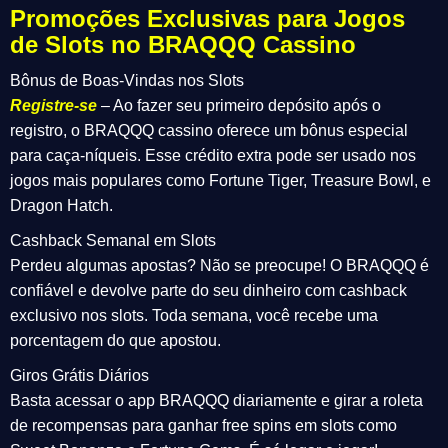
Promoções Exclusivas para Jogos
de Slots no BRAQQQ Cassino
Bônus de Boas-Vindas nos Slots
Registre-se
– Ao fazer seu primeiro depósito após o
registro, o BRAQQQ cassino oferece um bônus especial
para caça-níqueis. Esse crédito extra pode ser usado nos
jogos mais populares como Fortune Tiger, Treasure Bowl, e
Dragon Hatch.
Cashback Semanal em Slots
Perdeu algumas apostas? Não se preocupe! O BRAQQQ é
confiável e devolve parte do seu dinheiro com cashback
exclusivo nos slots. Toda semana, você recebe uma
porcentagem do que apostou.
Giros Grátis Diários
Basta acessar o app BRAQQQ diariamente e girar a roleta
de recompensas para ganhar free spins em slots como